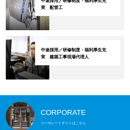
中途採用／研修制度・福利厚生充
採用の流れ
実 配管工
社員インタビュー
募集要項
採用エントリー
中途採用／研修制度・福利厚生充
実 建築工事現場代理人
コーポレートサイト
特設採用ページ
野沢総合を知る
社長メッセージ
企業文化
福利厚生
よくある
CORPORATE
コーポレートサイトはこちら