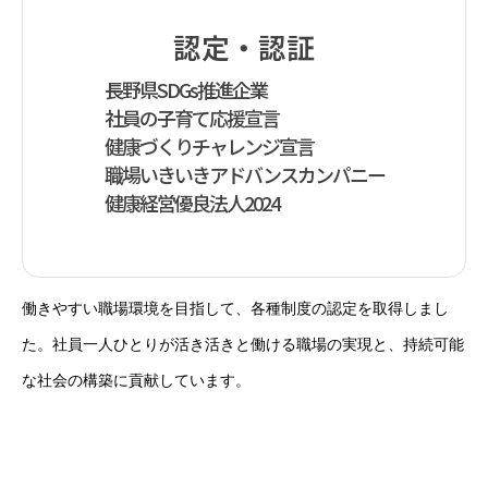
福利厚生
認定・認証
よくある質問
長野県SDGs推進企業
社員の子育て応援宣言
採用の流れ
健康づくりチャレンジ宣言
職場いきいきアドバンスカンパニー
社員インタビュー
健康経営優良法人2024
募集要項
採用エントリー
働きやすい職場環境を目指して、各種制度の認定を取得しまし
コーポレートサイト
た。社員一人ひとりが活き活きと働ける職場の実現と、持続可能
な社会の構築に貢献しています。
特設採用ページ
野沢総合を知る
社長メッセージ
企業文化
福利厚生
よくある