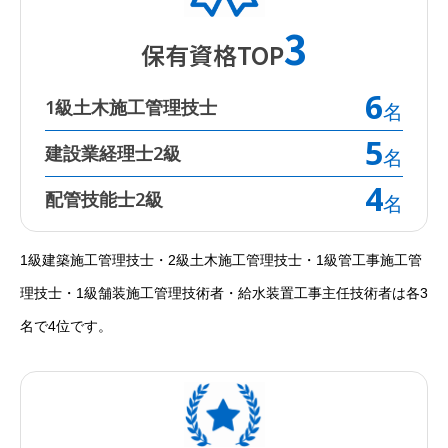
3
保有資格TOP
6
1級土木施工管理技士
名
5
建設業経理士2級
名
4
配管技能士2級
名
1級建築施工管理技士・2級土木施工管理技士・1級管工事施工管
理技士・1級舗装施工管理技術者・給水装置工事主任技術者は各3
野沢総合を知る
名で4位です。
社長メッセージ
企業文化